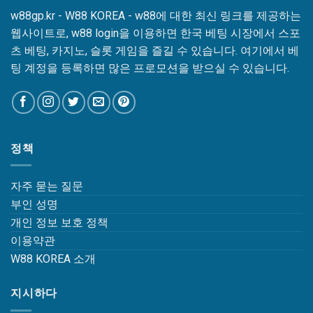
w88gp.kr - W88 KOREA - w88에 대한 최신 링크를 제공하는
웹사이트로, w88 login을 이용하면 한국 베팅 시장에서 스포
츠 베팅, 카지노, 슬롯 게임을 즐길 수 있습니다. 여기에서 베
팅 계정을 등록하면 많은 프로모션을 받으실 수 있습니다.
정책
자주 묻는 질문
부인 성명
개인 정보 보호 정책
이용약관
W88 KOREA 소개
지시하다