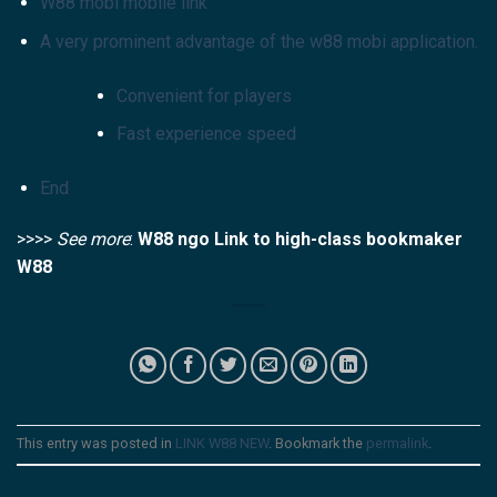
W88 mobi mobile link
A very prominent advantage of the w88 mobi application.
Convenient for players
Fast experience speed
End
>>>>
See more
:
W88 ngo Link to high-class bookmaker
W88
This entry was posted in
LINK W88 NEW
. Bookmark the
permalink
.