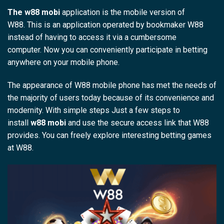
The w88 mobi
application is the mobile version of
W88. This is an application operated by bookmaker W88
instead of having to access it via a cumbersome
computer. Now you can conveniently participate in betting
anywhere on your mobile phone.
The appearance of W88 mobile phone has met the needs of
the majority of users today because of its convenience and
modernity. With simple steps Just a few steps to
install
w88 mobi
and use the secure access link that W88
provides. You can freely explore interesting betting games
at W88.