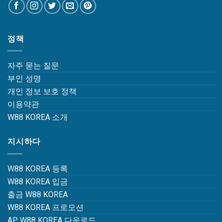
정책
자주 묻는 질문
부인 성명
개인 정보 보호 정책
이용약관
W88 KOREA 소개
지시하다
W88 KOREA 등록
W88 KOREA 입금
출금 W88 KOREA
W88 KOREA 프로모션
AP W88 KOREA 다운로드