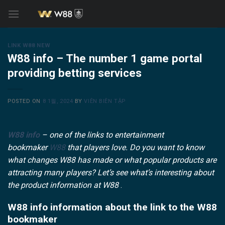
Skip
to
content
LINK W88 NEW
W88 info – The number 1 game portal
providing betting services
POSTED ON
8 1월, 2024
BY
VIÊN BIÊN TẬP
W88 info
– one of the links to entertainment
bookmaker
W88
that players love. Do you want to know
what changes W88 has made or what popular products are
attracting many players? Let’s see what’s interesting about
the product information at W88
.
W88 info information about the link to the W88
bookmaker