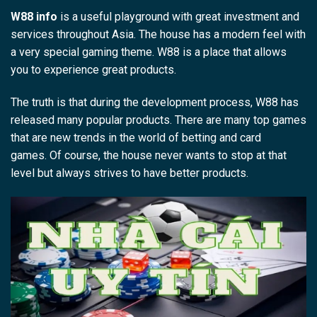
W88 info
is a useful playground with great investment and
services throughout Asia. The house has a modern feel with
a very special gaming theme. W88 is a place that allows
you to experience great products.
The truth is that during the development process, W88 has
released many popular products. There are many top games
that are new trends in the world of betting and card
games. Of course, the house never wants to stop at that
level but always strives to have better products.