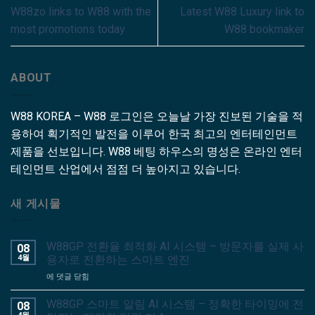
W88zo links to W88 with the
Latest W88 Luxury link to
most promotions today
W88 bookmaker
ABOUT
W88 KOREA – W88 로그인은 오늘날 가장 진보된 기술을 적
용하여 획기적인 발전을 이루어 한국 최고의 엔터테인먼트
제품을 선보입니다. W88 베팅 하우스의 명성은 온라인 엔터
테인먼트 산업에서 점점 더 높아지고 있습니다.
새 게시물
W88GP 전환율 최적화 AI 시스템 – 방문자를 실제 사
08
4월
용자로 전환하는 스마트 엔진
W88GP
에 댓글 닫힘
전
환
W88GP 스마트 알림 AI 시스템 – 정확한 타이밍에 전
08
율