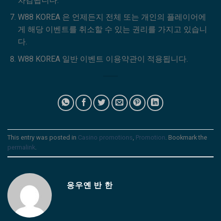
차감됩니다.
W88 KOREA 은 언제든지 전체 또는 개인의 플레이어에
게 해당 이벤트를 취소할 수 있는 권리를 가지고 있습니
다.
W88 KOREA 일반 이벤트 이용약관이 적용됩니다.
This entry was posted in
Casino promotions
,
Promotion
. Bookmark the
permalink
.
응우옌 반 한