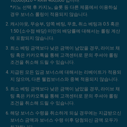
10,000)x20 = KRW 400,000 입니다.
*키노 선택 후 카지노, 슬롯 등 다른 제품에서 이용하실
경우 보너스 롤링이 적용되지 않습니다.
캐시아웃, 무승부, 양쪽 베팅, 무효, 취소 베팅과 0.5 혹은
1.50 (소수점 배당) 미만의 배당률에 대해서는 롤링 계산
에 포함되지 않습니다.
최소 베팅 금액보다 낮은 금액이 남았을 경우, 라이브 채
팅 혹은 카카오톡을 통해 고객센터로 문의 주셔야 롤링
조건을 취소해 드릴 수 있습니다.
지급된 모든 입금 보너스에 대해서는 리베이트가 적용되
지 않으며, 다른 웰컴보너스와 중복 적용되지 않습니다.
최소 베팅 금액보다 낮은 금액이 남았을 경우, 라이브 채
팅 혹은 카카오톡을 통해 고객센터로 문의 주셔야 롤링
조건을 취소해 드릴 수 있습니다.
해당 보너스 수령을 취소하게 되실 경우에는 지급받으신
보너스 금액과 보너스 수령 이후 당첨되신 금액 모두가