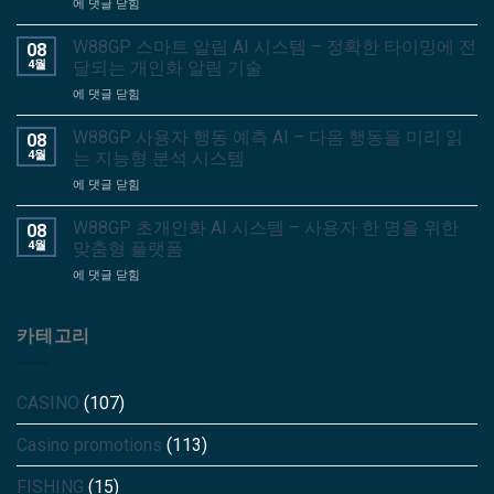
W88GP
에 댓글 닫힘
전
환
W88GP 스마트 알림 AI 시스템 – 정확한 타이밍에 전
08
율
4월
달되는 개인화 알림 기술
최
W88GP
에 댓글 닫힘
적
스
화
마
AI
W88GP 사용자 행동 예측 AI – 다음 행동을 미리 읽
08
트
시
4월
는 지능형 분석 시스템
알
스
W88GP
에 댓글 닫힘
림
템
사
AI
–
용
시
W88GP 초개인화 AI 시스템 – 사용자 한 명을 위한
08
방
자
스
4월
맞춤형 플랫폼
문
행
템
자
W88GP
에 댓글 닫힘
동
–
를
초
예
정
실
개
측
확
제
인
카테고리
AI
한
사
화
–
타
용
AI
다
이
자
시
음
밍
로
CASINO
(107)
스
행
에
전
템
동
전
환
Casino promotions
(113)
–
을
달
하
사
미
되
는
용
FISHING
(15)
리
는
스