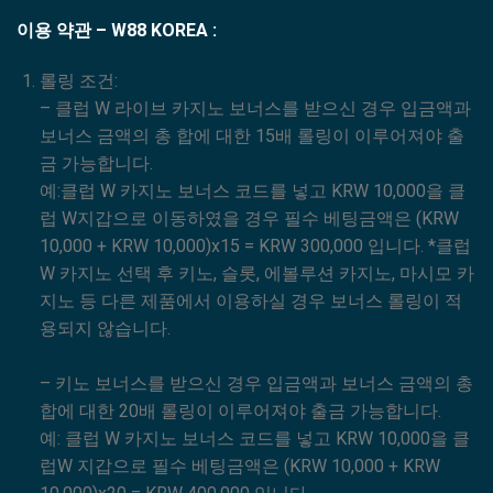
이용 약관 – W88 KOREA :
롤링 조건:
– 클럽 W 라이브 카지노 보너스를 받으신 경우 입금액과
보너스 금액의 총 합에 대한 15배 롤링이 이루어져야 출
금 가능합니다.
예:클럽 W 카지노 보너스 코드를 넣고 KRW 10,000을 클
럽 W지갑으로 이동하였을 경우 필수 베팅금액은 (KRW
10,000 + KRW 10,000)x15 = KRW 300,000 입니다. *클럽
W 카지노 선택 후 키노, 슬롯, 에볼루션 카지노, 마시모 카
지노 등 다른 제품에서 이용하실 경우 보너스 롤링이 적
용되지 않습니다.
– 키노 보너스를 받으신 경우 입금액과 보너스 금액의 총
합에 대한 20배 롤링이 이루어져야 출금 가능합니다.
예: 클럽 W 카지노 보너스 코드를 넣고 KRW 10,000을 클
럽W 지갑으로 필수 베팅금액은 (KRW 10,000 + KRW