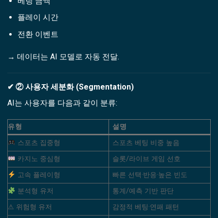
베팅 금액
플레이 시간
전환 이벤트
→ 데이터는 AI 모델로 자동 전달.
✔ ② 사용자 세분화 (Segmentation)
AI는 사용자를 다음과 같이 분류:
유형
설명
스포츠 집중형
스포츠 베팅 비중 높음
카지노 중심형
슬롯/라이브 게임 선호
고속 플레이형
빠른 선택·반응·높은 빈도
분석형 유저
통계/예측 기반 판단
⚠ 위험형 유저
감정적 베팅·연패 패턴