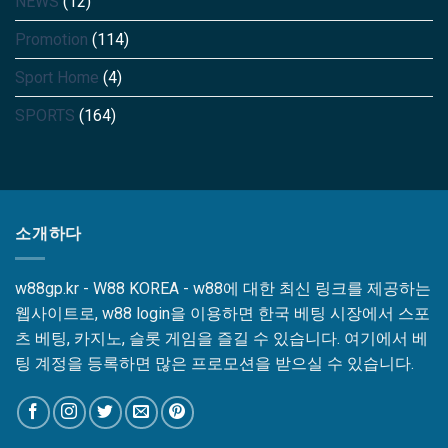
NEWS
(12)
맞
석
술
춤
시
형
Promotion
(114)
스
플
템
랫
Sport Home
(4)
폼
SPORTS
(164)
소개하다
w88gp.kr - W88 KOREA - w88에 대한 최신 링크를 제공하는
웹사이트로, w88 login을 이용하면 한국 베팅 시장에서 스포
츠 베팅, 카지노, 슬롯 게임을 즐길 수 있습니다. 여기에서 베
팅 계정을 등록하면 많은 프로모션을 받으실 수 있습니다.