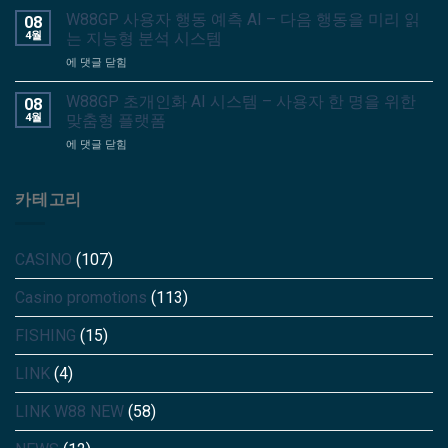
마
AI
W88GP 사용자 행동 예측 AI – 다음 행동을 미리 읽
08
트
시
4월
는 지능형 분석 시스템
알
스
W88GP
에 댓글 닫힘
림
템
사
AI
–
용
시
W88GP 초개인화 AI 시스템 – 사용자 한 명을 위한
08
방
자
스
4월
맞춤형 플랫폼
문
행
템
자
W88GP
에 댓글 닫힘
동
–
를
초
예
정
실
개
측
확
제
인
카테고리
AI
한
사
화
–
타
용
AI
다
이
자
시
음
밍
로
CASINO
(107)
스
행
에
전
템
동
전
환
Casino promotions
(113)
–
을
달
하
사
미
되
는
용
FISHING
(15)
리
는
스
자
읽
개
마
한
는
인
LINK
(4)
트
명
지
화
엔
을
능
알
진
LINK W88 NEW
(58)
위
형
림
한
분
기