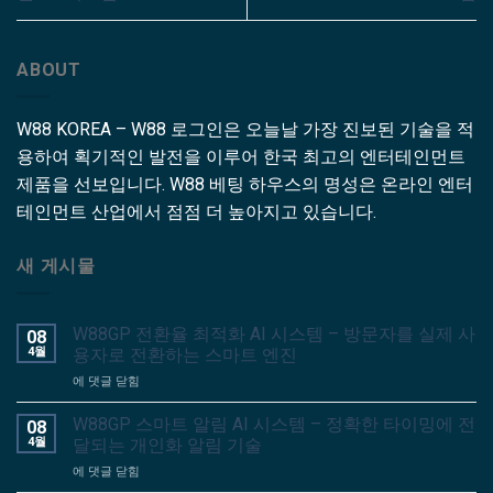
ABOUT
W88 KOREA – W88 로그인은 오늘날 가장 진보된 기술을 적
용하여 획기적인 발전을 이루어 한국 최고의 엔터테인먼트
제품을 선보입니다. W88 베팅 하우스의 명성은 온라인 엔터
테인먼트 산업에서 점점 더 높아지고 있습니다.
새 게시물
W88GP 전환율 최적화 AI 시스템 – 방문자를 실제 사
08
4월
용자로 전환하는 스마트 엔진
W88GP
에 댓글 닫힘
전
환
W88GP 스마트 알림 AI 시스템 – 정확한 타이밍에 전
08
율
4월
달되는 개인화 알림 기술
최
W88GP
에 댓글 닫힘
적
스
화