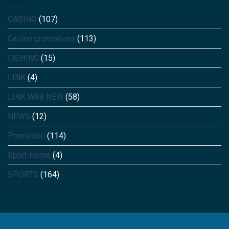
AI
다
이
자
시
음
밍
로
CASINO
(107)
스
행
에
전
템
동
전
환
Casino promotions
(113)
–
을
달
하
사
미
되
는
용
FISHING
(15)
리
는
스
자
읽
개
마
한
는
인
LINK
(4)
트
명
지
화
엔
을
능
알
진
LINK W88 NEW
(58)
위
형
림
한
분
기
NEWS
(12)
맞
석
술
춤
시
형
Promotion
(114)
스
플
템
랫
Sport Home
(4)
폼
SPORTS
(164)