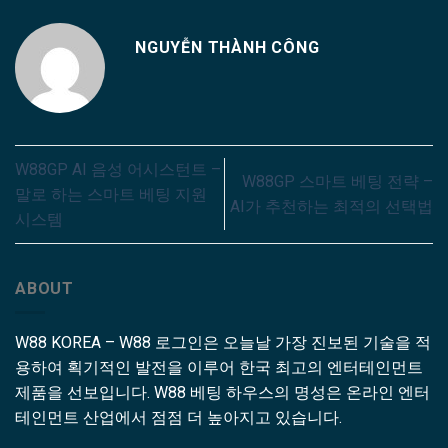
NGUYỄN THÀNH CÔNG
W88GP AI 음성 어시스턴트 –
W88GP 스마트 베팅 전략 –
말로 하는 스마트 베팅 지원
AI가 추천하는 최적의 선택법
시스템
ABOUT
W88 KOREA – W88 로그인은 오늘날 가장 진보된 기술을 적
용하여 획기적인 발전을 이루어 한국 최고의 엔터테인먼트
제품을 선보입니다. W88 베팅 하우스의 명성은 온라인 엔터
테인먼트 산업에서 점점 더 높아지고 있습니다.