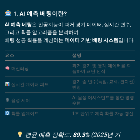
1. AI 예측 베팅이란?
AI 예측 베팅
은 인공지능이 과거 경기 데이터, 실시간 변수,
그리고 확률 알고리즘을 분석하여
베팅 성공 확률을 계산하는
데이터 기반 베팅 시스템
입니다.
요소
설명
과거 경기 및 통계 데이터를 학
머신러닝
습하여 패턴 인식
경기 중 변수(득점, 교체, 컨디션)
실시간 데이터 피드
반영
AI 음성 어시스턴트를 통한 명령
음성 제어
수행
확률 업데이트
1초 단위로 예측 확률 자동 갱신
평균 예측 정확도:
89.3%
(2025년 기