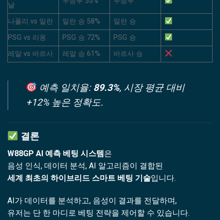
무승부 55%
무승부
날
나폴리 vs 밀란
밀란 승 58%
밀란 승
PSG vs 리옹
PSG 승 72%
PSG 승
레알 vs 바르사
레알 승 61%
바르사 승
예측 일치율:
89.3%
, 시장 평균 대비
+12% 높은 정확도.
결론
W88GP AI 예측 베팅 시스템
은
음성 인식, 데이터 분석, AI 알고리즘이 결합된
세계 최초의 하이브리드 스마트 베팅 기술
입니다.
AI가 데이터를 분석하고, 음성이 결과를 전달하며,
유저는 단 한 마디로 베팅 전략을 제어할 수 있습니다.