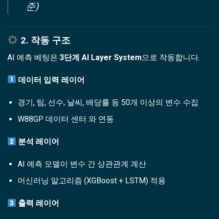
준)
2. 작동 구조
AI 예측 베팅은
3단계 AI Layer System
으로 작동합니다.
데이터 입력 레이어
경기, 팀, 선수, 날씨, 배당률 등 50개 이상의 변수 수집
W88GP 데이터 센터 와 연동
분석 레이어
AI 예측 모델이 변수 간 상관관계 계산
머신러닝 알고리즘 (XGBoost + LSTM) 적용
출력 레이어