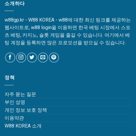
소개하다
w88gp.kr - W88 KOREA - w88에 대한 최신 링크를 제공하는
웹사이트로, w88 login을 이용하면 한국 베팅 시장에서 스포
츠 베팅, 카지노, 슬롯 게임을 즐길 수 있습니다. 여기에서 베
팅 계정을 등록하면 많은 프로모션을 받으실 수 있습니다.
정책
자주 묻는 질문
부인 성명
개인 정보 보호 정책
이용약관
W88 KOREA 소개