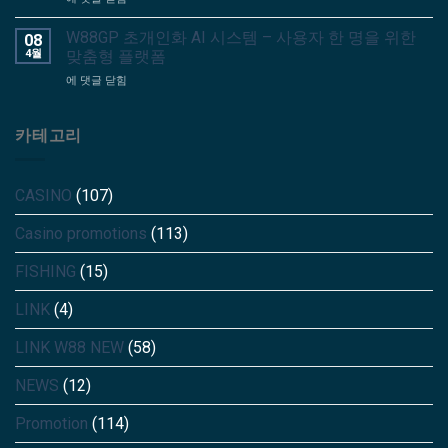
림
템
사
AI
–
용
시
W88GP 초개인화 AI 시스템 – 사용자 한 명을 위한
08
방
자
스
4월
맞춤형 플랫폼
문
행
템
자
W88GP
에 댓글 닫힘
동
–
를
초
예
정
실
개
측
확
제
인
카테고리
AI
한
사
화
–
타
용
AI
다
이
자
시
음
밍
로
CASINO
(107)
스
행
에
전
템
동
전
환
Casino promotions
(113)
–
을
달
하
사
미
되
는
용
FISHING
(15)
리
는
스
자
읽
개
마
한
는
인
LINK
(4)
트
명
지
화
엔
을
능
알
진
LINK W88 NEW
(58)
위
형
림
한
분
기
NEWS
(12)
맞
석
술
춤
시
형
Promotion
(114)
스
플
템