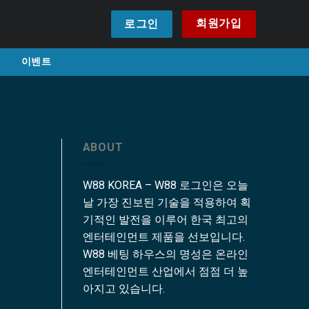
회원가입
로그인
이벤트
ABOUT
W88 KOREA – W88 로그인은 오늘
날 가장 진보된 기술을 적용하여 획
기적인 발전을 이루어 한국 최고의
엔터테인먼트 제품을 선보입니다.
W88 베팅 하우스의 명성은 온라인
엔터테인먼트 산업에서 점점 더 높
아지고 있습니다.