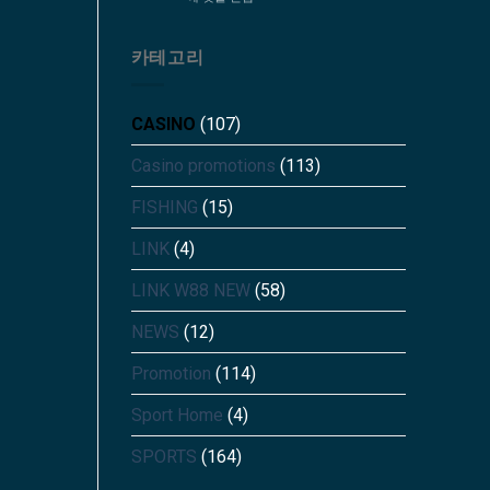
초
측
한
용
개
AI
타
자
인
–
카테고리
이
로
화
다
밍
전
AI
음
에
환
시
행
전
하
CASINO
(107)
스
동
달
는
템
을
되
스
Casino promotions
(113)
–
미
는
마
사
리
개
트
용
읽
인
FISHING
(15)
엔
자
는
화
진
한
지
알
LINK
(4)
명
능
림
을
형
기
LINK W88 NEW
(58)
위
분
술
한
석
NEWS
(12)
맞
시
춤
스
형
템
Promotion
(114)
플
랫
Sport Home
(4)
폼
SPORTS
(164)