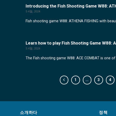
Introducing the Fish Shooting Game W88: A
5 4월, 2024
Fish shooting game W88: ATHENA FISHING with beautiful
Learn how to play Fish Shooting Game W88
5 4월, 2024
The Fish shooting game W88: ACE COMBAT is one of th
1
…
3
4
소개하다
정책