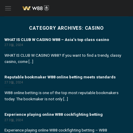
Skip
to
content
CATEGORY ARCHIVES:
CASINO
WHAT IS CLUB W CASINO W88 – Asia’s top class casino
27 3월, 2024
WHAT IS CLUB W CASINO W88? If you want to find a trendy, classy
casino, come [...]
Reputable bookmaker W88 online betting meets standards
27 3월, 2024
W88 online betting is one of the top most reputable bookmakers
today. The bookmaker is not only [...]
Experience playing online W88 cockfighting betting
27 3월, 2024
Experience playing online W88 cockfighting betting – W88