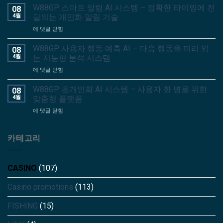
환
W88GP 스마트 알림 AI 시스템 – 정확한 타이밍에 전
08
율
4월
달되는 개인화 알림 기술
최
W88GP
에 댓글 닫힘
적
스
화
마
AI
W88GP 사용자 행동 예측 AI – 다음 행동을 미리 읽
08
트
시
4월
는 지능형 분석 시스템
알
스
W88GP
에 댓글 닫힘
림
템
사
AI
–
용
시
W88GP 초개인화 AI 시스템 – 사용자 한 명을 위한
08
방
자
스
4월
맞춤형 플랫폼
문
행
템
자
W88GP
에 댓글 닫힘
동
–
를
초
예
정
실
개
측
확
제
인
카테고리
AI
한
사
화
–
타
용
AI
다
이
자
시
음
밍
로
CASINO
(107)
스
행
에
전
템
동
전
환
Casino promotions
(113)
–
을
달
하
사
미
되
는
용
FISHING
(15)
리
는
스
자
읽
개
마
한
는